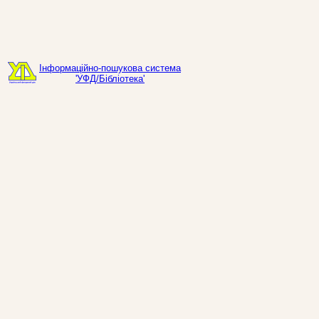
Інформаційно-пошукова система
'УФД/Бібліотека'