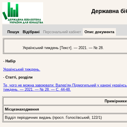
Державна бі
Пошук
Відібрані
Персональний кабінет
Опис документа
Український тиждень [Текст]. — 2021. — № 28.
-
Набір
Український тиждень.
-
Статті, розділи
Те, чого не можна завоювати: Валер‘ян Підмогильний у каноні українськ
тиждень. — 2021. — № 28. — С. 44-48.
Примірники
Місцезнаходження
Відділ періодичних видань (просп. Голосіївський, 122/1)