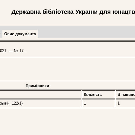
Державна бібліотека України для юнацт
т
Опис документа
021. — № 17.
Примірники
Кількість
В наявно
ський, 122/1)
1
1