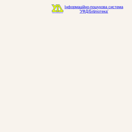
Інформаційно-пошукова система
'УФД/Бібліотека'