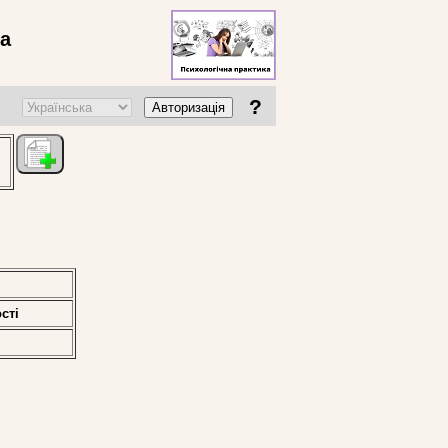
ва
?
Авторизація
стi