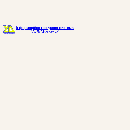
Інформаційно-пошукова система
'УФД/Бібліотека'