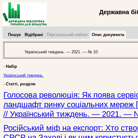
Державна бі
Пошук
Відібрані
Персональний кабінет
Опис документа
Український тиждень. — 2021. — № 10.
-
Набір
Український тиждень.
-
Статті, розділи
Голосова революція: Як поява серві
ландшафт ринку соціальних мереж [Т
// Український тиждень. — 2021. — 
Російський міф на експорт: Хто ст
СРСР на Заході і як цим користуєтьс