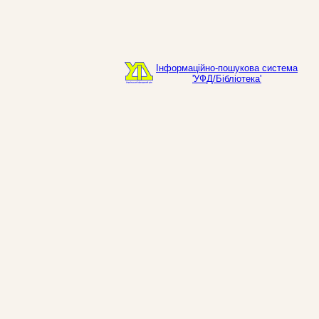
Інформаційно-пошукова система
'УФД/Бібліотека'