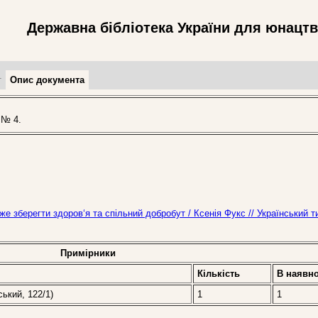
Державна бібліотека України для юнацт
т
Опис документа
 № 4.
же зберегти здоров‘я та спільний добробут / Ксенія Фукс // Український 
Примірники
Кількість
В наявно
ський, 122/1)
1
1