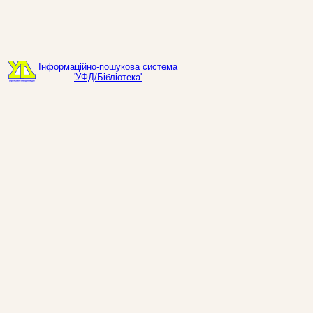
Інформаційно-пошукова система
'УФД/Бібліотека'