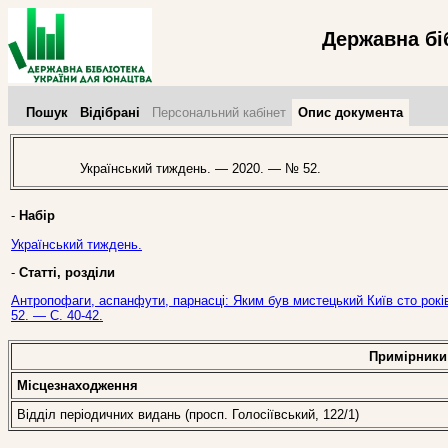
Державна бі
Пошук
Відібрані
Персональний кабінет
Опис документа
Український тиждень. — 2020. — № 52.
-
Набір
Український тиждень.
-
Статті, розділи
Антропофаги, аспанфути, парнасці: Яким був мистецький Київ сто рокі
52. — С. 40-42.
Примірники
Місцезнаходження
Відділ періодичних видань (просп. Голосіївський, 122/1)