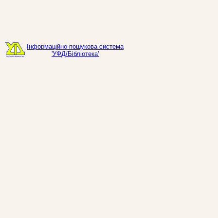
Інформаційно-пошукова система
'УФД/Бібліотека'