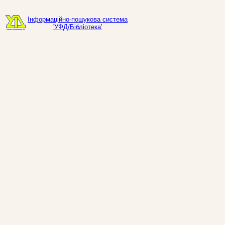
Інформаційно-пошукова система
'УФД/Бібліотека'