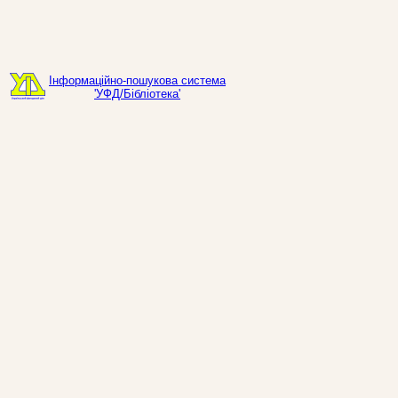
Інформаційно-пошукова система
'УФД/Бібліотека'