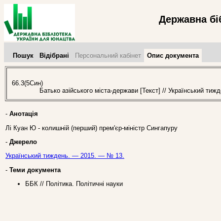
Державна бі
Пошук
Відібрані
Персональний кабінет
Опис документа
66.3(5Син)
Батько азійського міста-держави [Текст] // Український тижд
-
Анотація
Лі Куан Ю - колишній (перший) прем'єр-міністр Сингапуру
-
Джерело
Український тиждень. — 2015. — № 13.
-
Теми документа
ББК // Політика. Політичні науки