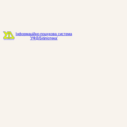
Інформаційно-пошукова система
'УФД/Бібліотека'