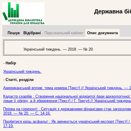
Державна бі
Пошук
Відібрані
Персональний кабінет
Опис документа
Український тиждень. — 2018. — № 20.
-
Набір
Український тиждень.
-
Статті, розділи
Американський вплив: тема номера [Текст] // Український тиждень. — 
Кадастр скарбів : Створення національної відкритої бази археологічн
лише її обліку, а й збереження [Текст] / Г. Трегуб // Український тижде
Прірва на горизонті : Ситуація з державними фінансами стає загрозлив
2018. — № 20. — С. 14-16.
Пробитися крізь асфальт : Як змінюється український експорт [Текст] 
17-19.