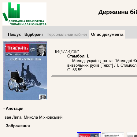
Державна бі
Пошук
Відібрані
Персональний кабінет
Опис документа
94(477:4)"18"
Стамбол, І.
Молоді українці на тлі "Молодої Євр
визвольних рухів [Текст] / І. Стамб
С. 56-59.
-
Анотація
Іван Липа, Микола Міхновський
-
Зображення