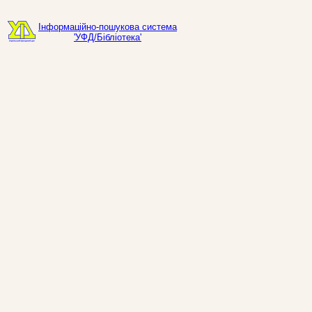
Інформаційно-пошукова система
'УФД/Бібліотека'