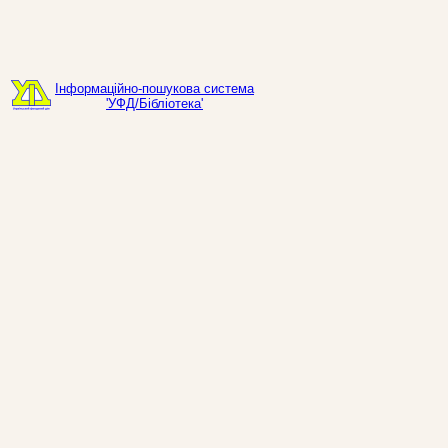
Інформаційно-пошукова система
'УФД/Бібліотека'