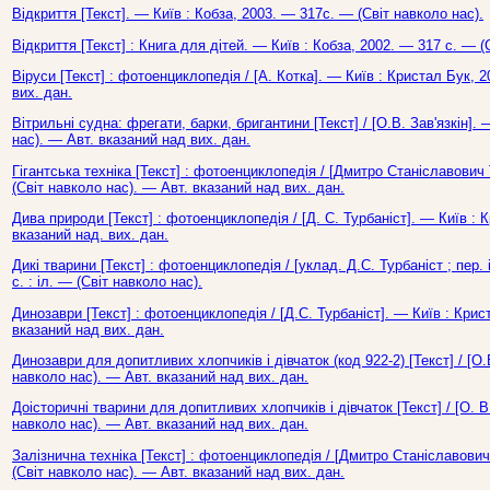
Відкриття [Текст]. — Київ : Кобза, 2003. — 317с. — (Світ навколо нас).
Відкриття [Текст] : Книга для дітей. — Київ : Кобза, 2002. — 317 с. — (
Віруси [Текст] : фотоенциклопедія / [А. Котка]. — Київ : Кристал Бук, 
вих. дан.
Вітрильні судна: фрегати, барки, бригантини [Текст] / [О.В. Зав'язкін].
нас). — Авт. вказаний над вих. дан.
Гігантська техніка [Текст] : фотоенциклопедія / [Дмитро Станіславович 
(Світ навколо нас). — Авт. вказаний над вих. дан.
Дива природи [Текст] : фотоенциклопедія / [Д. С. Турбаніст]. — Київ : 
вказаний над. вих. дан.
Дикі тварини [Текст] : фотоенциклопедія / [уклад. Д.С. Турбаніст ; пер.
с. : іл. — (Світ навколо нас).
Динозаври [Текст] : фотоенциклопедія / [Д.С. Турбаніст]. — Київ : Крис
вказаний над вих. дан.
Динозаври для допитливих хлопчиків і дівчаток (код 922-2) [Текст] / [О.
навколо нас). — Авт. вказаний над вих. дан.
Доісторичні тварини для допитливих хлопчиків і дівчаток [Текст] / [О. В
навколо нас). — Авт. вказаний над вих. дан.
Залізнична техніка [Текст] : фотоенциклопедія / [Дмитро Станіславович 
(Світ навколо нас). — Авт. вказаний над вих. дан.