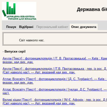
Державна бі
Пошук
Відібрані
Персональний кабінет
Опис документа
Світ навколо нас.
-
Випуски серії
Акули [Текст] : фотоенциклопедія / [Т. В. Протасовицька]. — Київ : Кри
вказан. над вих. дан.
Акули [Текст] : фотоенциклопедія / [Т.В. Протасовицька ; пер. із рос. Д.
(Світ навколо нас). — Авт. вказаний над вих. дан.
Атлас Всесвіту [Текст] : фотоенциклопедія / [Д. С. Турбаніст]. — Київ 
вказан. над вих. дан.
Атлас Всесвіту [Текст] : фотоенциклопедія / [уклад. Д.С. Турбаніст]. — 
нас).
Великі кішки [Текст] : фотоенциклопедія / [М.Є. Афонін ; пер. із рос. Д.
(Світ навколо нас). — Авт. вказаний над вих. дан.