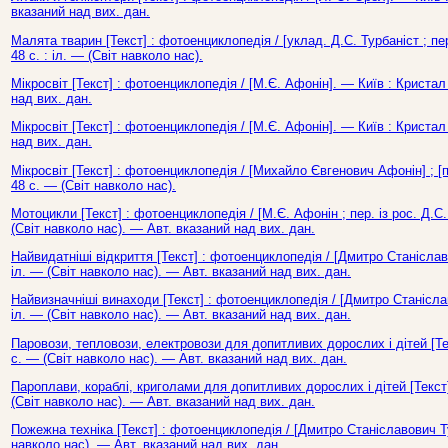
вказаний над вих. дан.
Малята тварин [Текст] : фотоенциклопедія / [уклад. Д.С. Турбаніст ; пер
48 с. : іл. — (Світ навколо нас).
Мікросвіт [Текст] : фотоенциклопедія / [М.Є. Афонін]. — Київ : Кристал
над вих. дан.
Мікросвіт [Текст] : фотоенциклопедія / [М.Є. Афонін]. — Київ : Кристал
над вих. дан.
Мікросвіт [Текст] : фотоенциклопедія / [Михайло Євгенович Афонін] ; [п
48 с. — (Світ навколо нас).
Мотоцикли [Текст] : фотоенциклопедія / [М.Є. Афонін ; пер. із рос. Д.С.
(Світ навколо нас). — Авт. вказаний над вих. дан.
Найвидатніші відкриття [Текст] : фотоенциклопедія / [Дмитро Станіслав
іл. — (Світ навколо нас). — Авт. вказаний над вих. дан.
Найвизначніші винаходи [Текст] : фотоенциклопедія / [Дмитро Станіслав
іл. — (Світ навколо нас). — Авт. вказаний над вих. дан.
Паровози, тепловози, електровози для допитливих дорослих і дітей [Текс
с. — (Світ навколо нас). — Авт. вказаний над вих. дан.
Пароплави, кораблі, криголами для допитливих дорослих і дітей [Текст] 
(Світ навколо нас). — Авт. вказаний над вих. дан.
Пожежна техніка [Текст] : фотоенциклопедія / [Дмитро Станіславович Ту
навколо нас). — Авт. вказаний над вих. дан.