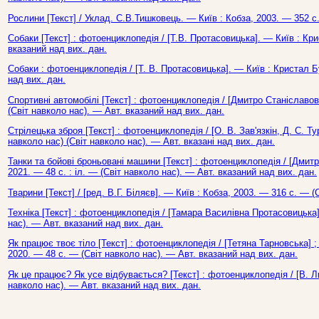
Рослини [Текст] / Уклад. С.В.Тишковець. — Київ : Кобза, 2003. — 352 с.
Собаки [Текст] : фотоенциклопедія / [Т.В. Протасовицька]. — Київ : Кри
вказаний над вих. дан.
Собаки : фотоенциклопедія / [Т. В. Протасовицька]. — Київ : Кристал Б
над вих. дан.
Спортивні автомобілі [Текст] : фотоенциклопедія / [Дмитро Станіславови
(Світ навколо нас). — Авт. вказаний над вих. дан.
Стрілецька зброя [Текст] : фотоенциклопедія / [О. В. Зав'язкін, Д. С. Т
навколо нас) (Світ навколо нас). — Авт. вказані над вих. дан.
Танки та бойові броньовані машини [Текст] : фотоенциклопедія / [Дмитр
2021. — 48 с. : іл. — (Світ навколо нас). — Авт. вказаний над вих. дан.
Тварини [Текст] / [ред. В.Г. Біляєв]. — Київ : Кобза, 2003. — 316 с. — (
Техніка [Текст] : фотоенциклопедія / [Тамара Василівна Протасовицька]
нас). — Авт. вказаний над вих. дан.
Як працює твоє тіло [Текст] : фотоенциклопедія / [Тетяна Тарновська] ; 
2020. — 48 с. — (Світ навколо нас). — Авт. вказаний над вих. дан.
Як це працює? Як усе відбувається? [Текст] : фотоенциклопедія / [В. Л
навколо нас). — Авт. вказаний над вих. дан.