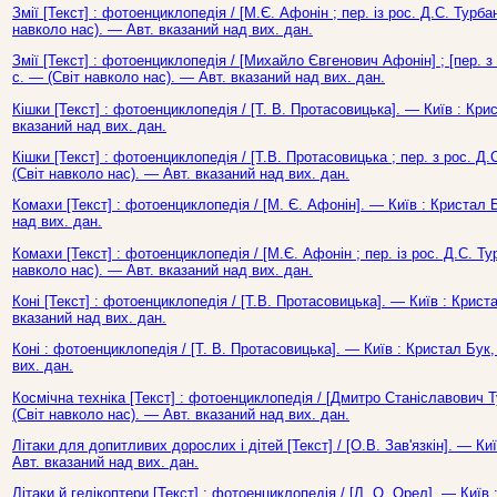
Змії [Текст] : фотоенциклопедія / [М.Є. Афонін ; пер. із рос. Д.С. Турбан
навколо нас). — Авт. вказаний над вих. дан.
Змії [Текст] : фотоенциклопедія / [Михайло Євгенович Афонін] ; [пер. з
с. — (Світ навколо нас). — Авт. вказаний над вих. дан.
Кішки [Текст] : фотоенциклопедія / [Т. В. Протасовицька]. — Київ : Кри
вказаний над вих. дан.
Кішки [Текст] : фотоенциклопедія / [Т.В. Протасовицька ; пер. з рос. Д.
(Світ навколо нас). — Авт. вказаний над вих. дан.
Комахи [Текст] : фотоенциклопедія / [М. Є. Афонін]. — Київ : Кристал 
над вих. дан.
Комахи [Текст] : фотоенциклопедія / [М.Є. Афонін ; пер. із рос. Д.С. Тур
навколо нас). — Авт. вказаний над вих. дан.
Коні [Текст] : фотоенциклопедія / [Т.В. Протасовицька]. — Київ : Криста
вказаний над вих. дан.
Коні : фотоенциклопедія / [Т. В. Протасовицька]. — Київ : Кристал Бук,
вих. дан.
Космічна техніка [Текст] : фотоенциклопедія / [Дмитро Станіславович Ту
(Світ навколо нас). — Авт. вказаний над вих. дан.
Літаки для допитливих дорослих і дітей [Текст] / [О.В. Зав'язкін]. — Ки
Авт. вказаний над вих. дан.
Літаки й гелікоптери [Текст] : фотоенциклопедія / [Л. О. Орел]. — Київ