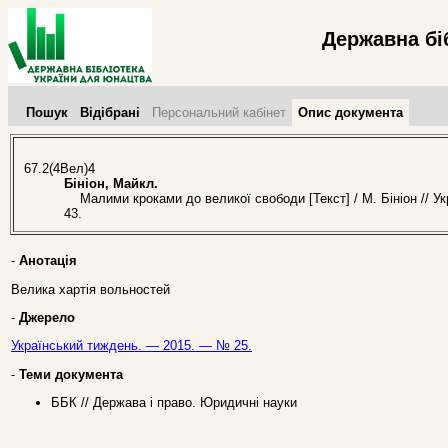
Державна бі
Пошук
Відібрані
Персональний кабінет
Опис документа
67.2(4Вел)4
Бініон, Майкл.
Малими кроками до великої свободи [Текст] / М. Бініон // У
43.
-
Анотація
Велика хартія вольностей
-
Джерело
Український тиждень. — 2015. — № 25.
-
Теми документа
ББК // Держава і право. Юридичні науки