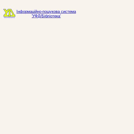
Інформаційно-пошукова система
'УФД/Бібліотека'