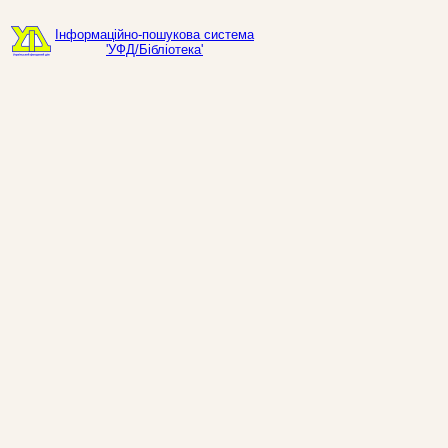
Інформаційно-пошукова система
'УФД/Бібліотека'