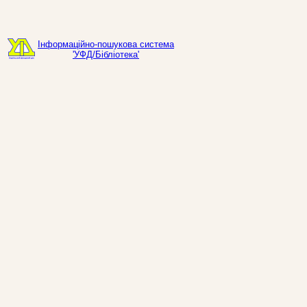
Інформаційно-пошукова система
'УФД/Бібліотека'