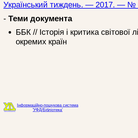
Український тиждень. — 2017. — № 
-
Теми документа
ББК // Історія і критика світової 
окремих країн
Інформаційно-пошукова система
'УФД/Бібліотека'