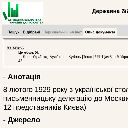
Державна бі
Пошук
Відібрані
Персональний кабінет
Опис документа
83.34Укр6
Цимбал, Я.
Леся Українка, Булґаков і Кубань [Текст] / Я. Цимбал // Укр
43.
-
Анотація
8 лютого 1929 року з української ст
письменницьку делегацію до Москви 
12 представників Києва)
-
Джерело