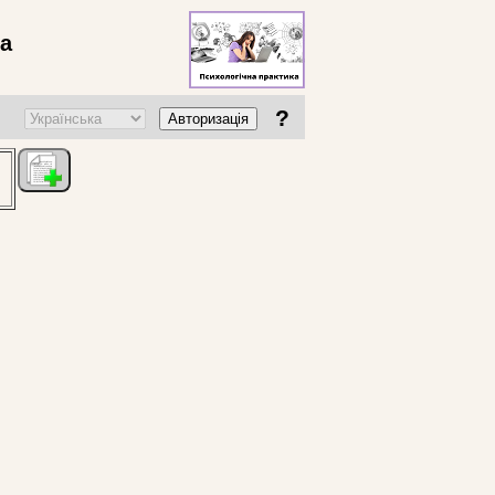
ва
?
Авторизація