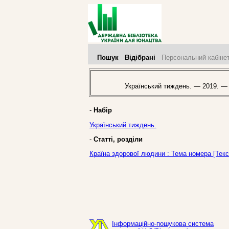
Пошук
Відібрані
Персональний кабіне
Український тиждень. — 2019. —
-
Набір
Український тиждень.
-
Статті, розділи
Країна здорової людини : Тема номера [Текс
Інформаційно-пошукова система