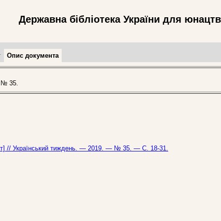
Державна бібліотека України для юнацт
т
Опис документа
 № 35.
т] // Український тиждень. — 2019. — № 35. — С. 18-31.