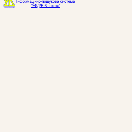
Інформаційно-пошукова система
'УФД/Бібліотека'