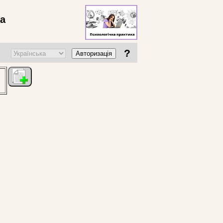
ва
?
Авторизація