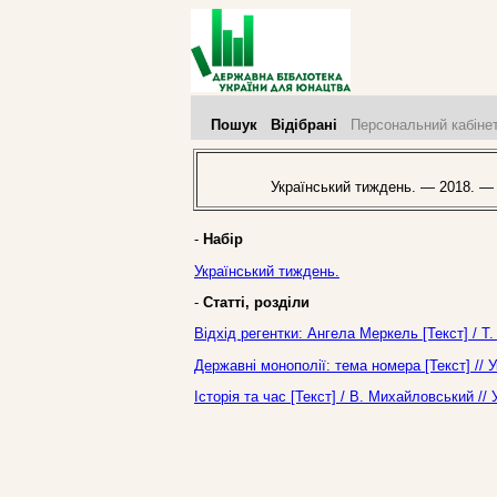
Пошук
Відібрані
Персональний кабіне
Український тиждень. — 2018. —
-
Набір
Український тиждень.
-
Статті, розділи
Відхід регентки: Ангела Меркель [Текст] / Т
Державні монополії: тема номера [Текст] //
Історія та час [Текст] / В. Михайловський /