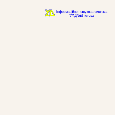
Інформаційно-пошукова система
'УФД/Бібліотека'