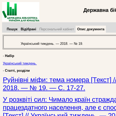
Державна бі
Пошук
Відібрані
Персональний кабінет
Опис документа
Український тиждень. — 2018. — № 19.
-
Набір
Український тиждень.
-
Статті, розділи
Руйнівні міфи: тема номера [Текст] 
2018. — № 19. — С. 17-27.
У розквіті сил: Чимало країн страж
працездатного населення, але є спо
[Текст] // Український тиждень. — 2