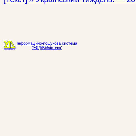
Інформаційно-пошукова система
'УФД/Бібліотека'