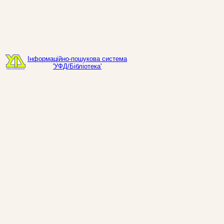
Інформаційно-пошукова система
'УФД/Бібліотека'