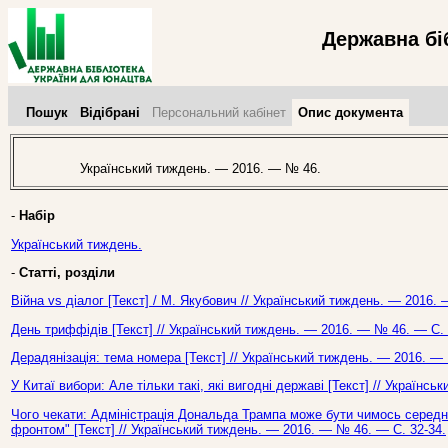
Державна бі
Пошук
Відібрані
Персональний кабінет
Опис документа
Український тиждень. — 2016. — № 46.
-
Набір
Український тиждень.
-
Статті, розділи
Війна vs діалог [Текст] / М. Якубович // Український тиждень. — 2016.
День триффідів [Текст] // Український тиждень. — 2016. — № 46. — С. 
Дерадянізація: тема номера [Текст] // Український тиждень. — 2016. —
У Китаї вибори: Але тільки такі, які вигодні державі [Текст] // Українс
Чого чекати: Адміністрація Дональда Трампа може бути чимось середн
фронтом" [Текст] // Український тиждень. — 2016. — № 46. — С. 32-34.