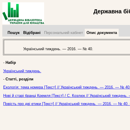
Державна бі
Пошук
Відібрані
Персональний кабінет
Опис документа
Український тиждень. — 2016. — № 40.
-
Набір
Український тиждень.
-
Статті, розділи
Екологія: тема номера [Текст] // Український тиждень. — 2016. — № 40.
Нові й старі бранці Кремля [Текст] / С. Козлюк // Український тиждень
Повість про дві етики [Текст] // Український тиждень. — 2016. — № 40.