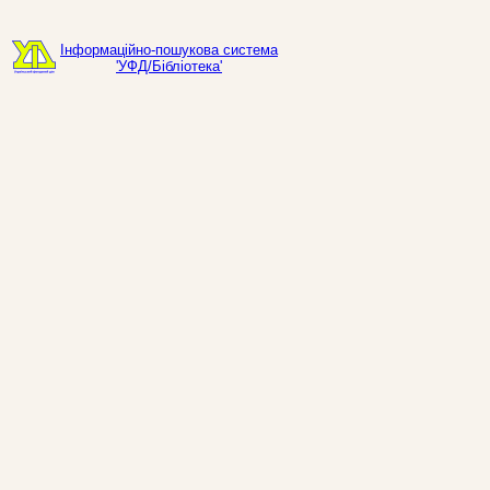
Інформаційно-пошукова система
'УФД/Бібліотека'