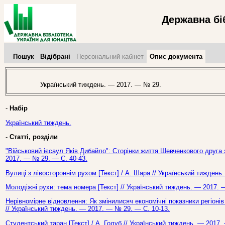
Державна бі
Пошук
Відібрані
Персональний кабінет
Опис документа
Український тиждень. — 2017. — № 29.
-
Набір
Український тиждень.
-
Статті, розділи
"Військовий ієсаул Яків Дибайло": Сторінки життя Шевченкового друга з
2017. — № 29. — С. 40-43.
Вулиці з лівостороннім рухом [Текст] / А. Шара // Український тиждень
Молодіжні рухи: тема номера [Текст] // Український тиждень. — 2017. 
Нерівномірне відновлення: Як змінилисяч економічні показники регіонів 
// Український тиждень. — 2017. — № 29. — С. 10-13.
Студентський таран [Текст] / А. Голуб // Український тиждень. — 2017.