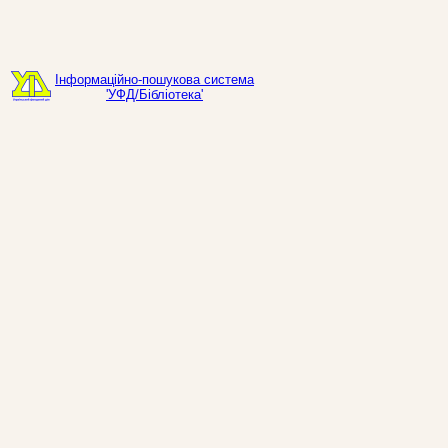
Інформаційно-пошукова система
'УФД/Бібліотека'