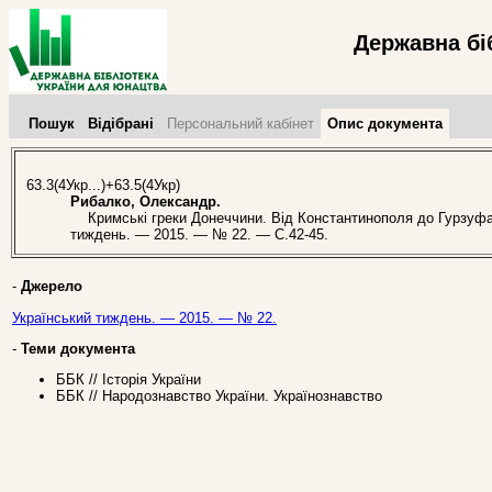
Державна бі
Пошук
Відібрані
Персональний кабінет
Опис документа
63.3(4Укр...)+63.5(4Укр)
Рибалко, Олександр.
Кримські греки Донеччини. Від Константинополя до Гурзуфа [
тиждень. — 2015. — № 22. — С.42-45.
-
Джерело
Український тиждень. — 2015. — № 22.
-
Теми документа
ББК // Історія України
ББК // Народознавство України. Українознавство