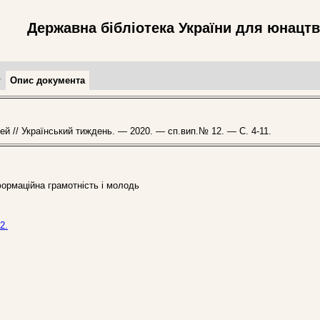
Державна бібліотека України для юнацт
т
Опис документа
й // Український тиждень. — 2020. — сп.вип.№ 12. — С. 4-11.
формаційна грамотність і молодь
2.