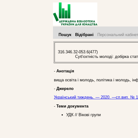
Пошук
Відібрані
Персональний кабіне
316.346.32-053.6(477)
Суб‘єктність молоді: добірка стате
-
Анотація
вища освіта і молодь, політика і молодь, ін
-
Джерело
Український тиждень. — 2020. —сп.вип. № 1
-
Теми документа
УДК // Вікові групи