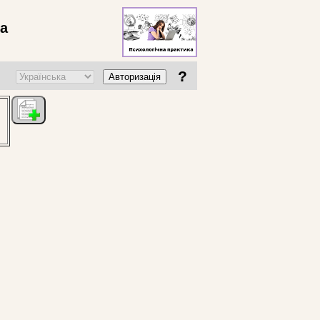
ва
?
Авторизація