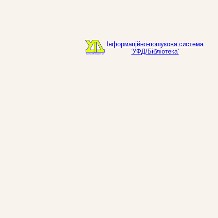
Інформаційно-пошукова система
'УФД/Бібліотека'