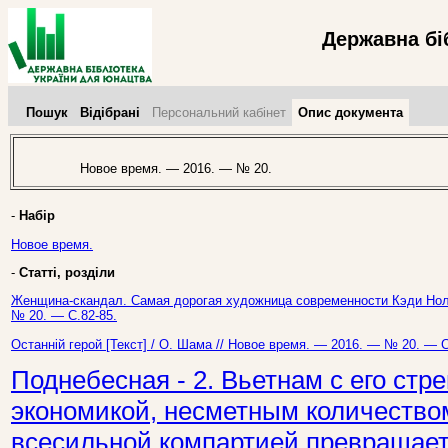
Державна бі
Пошук
Відібрані
Персональний кабінет
Опис документа
Новое время. — 2016. — № 20.
-
Набір
Новое время.
-
Статті, розділи
Женщина-скандал. Самая дорогая художница современности Кэди Нолан
№ 20. — С.82-85.
Останній герой [Текст] / О. Шама // Новое время. — 2016. — № 20. — С
Поднебесная - 2. Вьетнам с его ст
экономикой, несметным количество
всесильной компартией превращаетс