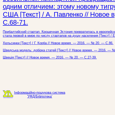
одним отличием: этому новому тиг
США [Текст] / А. Павленко // Новое
С.68-71.
Прибалтийский стартап. Крошечная Эстония превратилась в европейс
стала первой в мире по числу стартапов на душу населения [Текст] / 
Хельсинки [Текст] / Г. Корба // Новое время. — 2016. — № 20. — С.86.
Шведська модель: добірка статей [Текст] // Новое время. — 2016. — №
Швеція [Текст] // Новое время. — 2016. — № 20. — С.27-39.
Інформаційно-пошукова система
'УФД/Бібліотека'