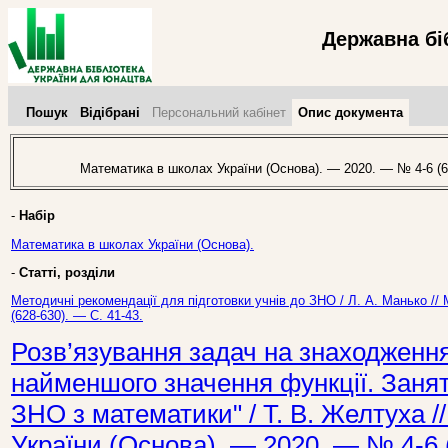
Державна бі
Пошук
Відібрані
Персональний кабінет
Опис документа
Математика в школах України (Основа). — 2020. — № 4-6 (62
-
Набір
Математика в школах України (Основа).
-
Статті, розділи
Методичні рекомендації для підготовки учнів до ЗНО / Л. А. Манько /
(628-630). — С. 41-43.
Розв’язування задач на знаходженн
найменшого значення функції. Занят
ЗНО з математики" / Т. В. Желтуха 
України (Основа). — 2020. — № 4-6 