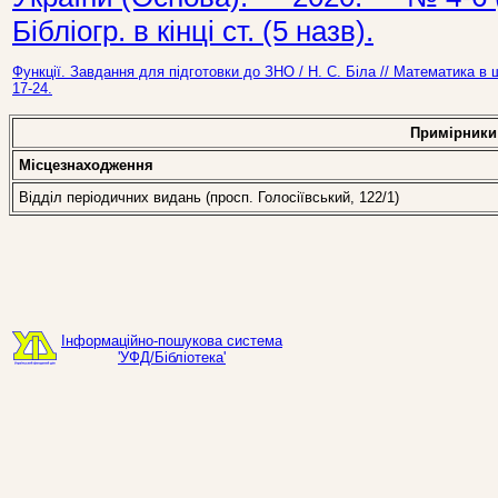
Бібліогр. в кінці ст. (5 назв).
Функції. Завдання для підготовки до ЗНО / Н. С. Біла // Математика в
17-24.
Примірники
Місцезнаходження
Відділ періодичних видань (просп. Голосіївський, 122/1)
Інформаційно-пошукова система
'УФД/Бібліотека'