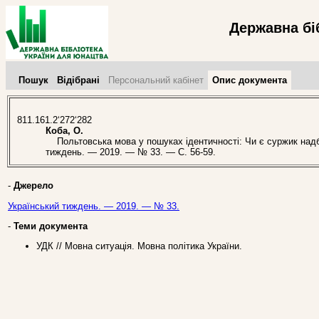
Державна бі
Пошук
Відібрані
Персональний кабінет
Опис документа
811.161.2‘272‘282
Коба, О.
Польтовська мова у пошуках ідентичності: Чи є суржик надбан
тиждень. — 2019. — № 33. — С. 56-59.
-
Джерело
Український тиждень. — 2019. — № 33.
-
Теми документа
УДК // Мовна ситуація. Мовна політика України.