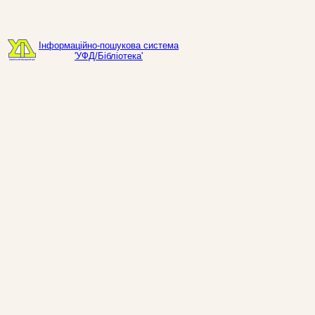
Інформаційно-пошукова система
'УФД/Бібліотека'