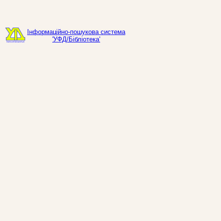
Інформаційно-пошукова система
'УФД/Бібліотека'