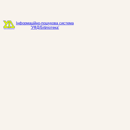
Інформаційно-пошукова система
'УФД/Бібліотека'