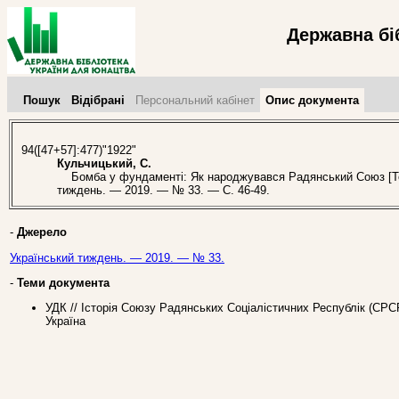
Державна бі
Пошук
Відібрані
Персональний кабінет
Опис документа
94([47+57]:477)"1922"
Кульчицький, С.
Бомба у фундаменті: Як народжувався Радянський Союз [Текс
тиждень. — 2019. — № 33. — С. 46-49.
-
Джерело
Український тиждень. — 2019. — № 33.
-
Теми документа
УДК // Історія Союзу Радянських Соціалістичних Республік (СР
Україна