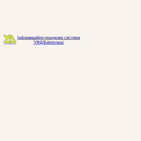
Інформаційно-пошукова система
'УФД/Бібліотека'