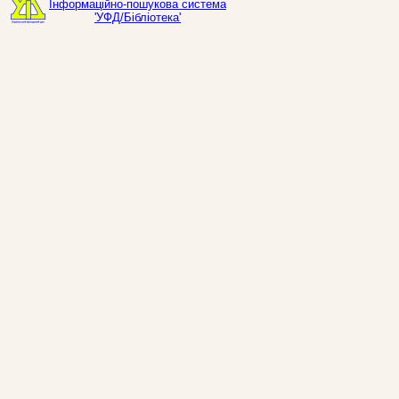
Інформаційно-пошукова система
'УФД/Бібліотека'