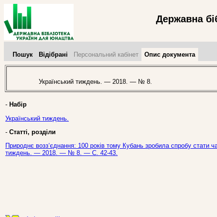
Державна бі
Пошук
Відібрані
Персональний кабінет
Опис документа
Український тиждень. — 2018. — № 8.
-
Набір
Український тиждень.
-
Статті, розділи
Природнє возз‘єднання: 100 років тому Кубань зробила спробу стати час
тиждень. — 2018. — № 8. — С. 42-43.