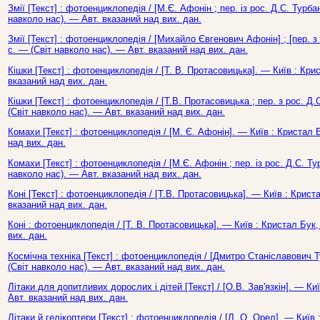
Змії [Текст] : фотоенциклопедія / [М.Є. Афонін ; пер. із рос. Д.С. Турбан
навколо нас). — Авт. вказаний над вих. дан.
Змії [Текст] : фотоенциклопедія / [Михайло Євгенович Афонін] ; [пер. з
с. — (Світ навколо нас). — Авт. вказаний над вих. дан.
Кішки [Текст] : фотоенциклопедія / [Т. В. Протасовицька]. — Київ : Кри
вказаний над вих. дан.
Кішки [Текст] : фотоенциклопедія / [Т.В. Протасовицька ; пер. з рос. Д.
(Світ навколо нас). — Авт. вказаний над вих. дан.
Комахи [Текст] : фотоенциклопедія / [М. Є. Афонін]. — Київ : Кристал 
над вих. дан.
Комахи [Текст] : фотоенциклопедія / [М.Є. Афонін ; пер. із рос. Д.С. Тур
навколо нас). — Авт. вказаний над вих. дан.
Коні [Текст] : фотоенциклопедія / [Т.В. Протасовицька]. — Київ : Криста
вказаний над вих. дан.
Коні : фотоенциклопедія / [Т. В. Протасовицька]. — Київ : Кристал Бук,
вих. дан.
Космічна техніка [Текст] : фотоенциклопедія / [Дмитро Станіславович Ту
(Світ навколо нас). — Авт. вказаний над вих. дан.
Літаки для допитливих дорослих і дітей [Текст] / [О.В. Зав'язкін]. — Ки
Авт. вказаний над вих. дан.
Літаки й гелікоптери [Текст] : фотоенциклопедія / [Л. О. Орел]. — Київ