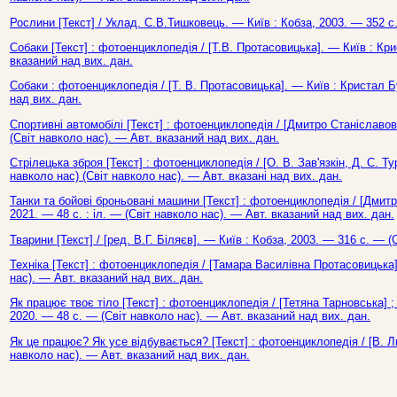
Рослини [Текст] / Уклад. С.В.Тишковець. — Київ : Кобза, 2003. — 352 с.
Собаки [Текст] : фотоенциклопедія / [Т.В. Протасовицька]. — Київ : Кри
вказаний над вих. дан.
Собаки : фотоенциклопедія / [Т. В. Протасовицька]. — Київ : Кристал Б
над вих. дан.
Спортивні автомобілі [Текст] : фотоенциклопедія / [Дмитро Станіславови
(Світ навколо нас). — Авт. вказаний над вих. дан.
Стрілецька зброя [Текст] : фотоенциклопедія / [О. В. Зав'язкін, Д. С. Т
навколо нас) (Світ навколо нас). — Авт. вказані над вих. дан.
Танки та бойові броньовані машини [Текст] : фотоенциклопедія / [Дмитр
2021. — 48 с. : іл. — (Світ навколо нас). — Авт. вказаний над вих. дан.
Тварини [Текст] / [ред. В.Г. Біляєв]. — Київ : Кобза, 2003. — 316 с. — (
Техніка [Текст] : фотоенциклопедія / [Тамара Василівна Протасовицька]
нас). — Авт. вказаний над вих. дан.
Як працює твоє тіло [Текст] : фотоенциклопедія / [Тетяна Тарновська] ; 
2020. — 48 с. — (Світ навколо нас). — Авт. вказаний над вих. дан.
Як це працює? Як усе відбувається? [Текст] : фотоенциклопедія / [В. Л
навколо нас). — Авт. вказаний над вих. дан.