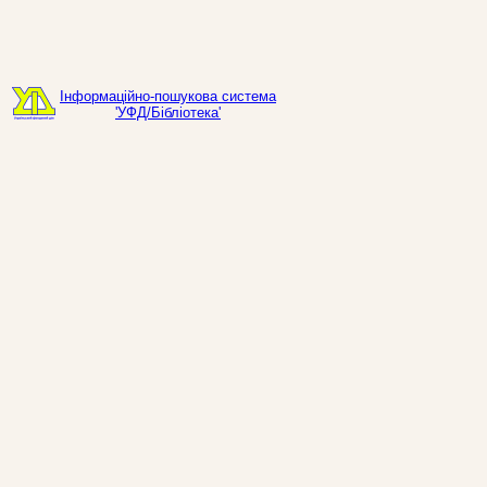
Інформаційно-пошукова система
'УФД/Бібліотека'