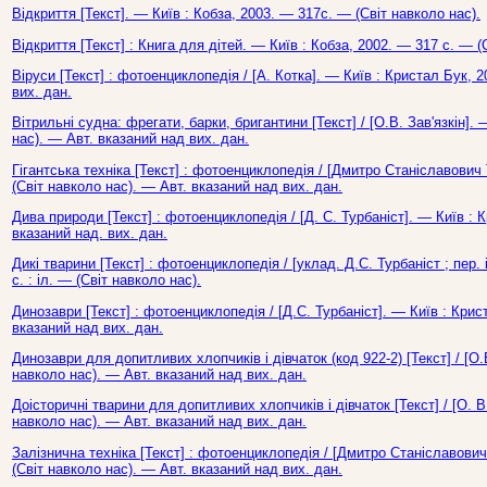
Відкриття [Текст]. — Київ : Кобза, 2003. — 317с. — (Світ навколо нас).
Відкриття [Текст] : Книга для дітей. — Київ : Кобза, 2002. — 317 с. — (
Віруси [Текст] : фотоенциклопедія / [А. Котка]. — Київ : Кристал Бук, 
вих. дан.
Вітрильні судна: фрегати, барки, бригантини [Текст] / [О.В. Зав'язкін].
нас). — Авт. вказаний над вих. дан.
Гігантська техніка [Текст] : фотоенциклопедія / [Дмитро Станіславович 
(Світ навколо нас). — Авт. вказаний над вих. дан.
Дива природи [Текст] : фотоенциклопедія / [Д. С. Турбаніст]. — Київ : 
вказаний над. вих. дан.
Дикі тварини [Текст] : фотоенциклопедія / [уклад. Д.С. Турбаніст ; пер.
с. : іл. — (Світ навколо нас).
Динозаври [Текст] : фотоенциклопедія / [Д.С. Турбаніст]. — Київ : Крис
вказаний над вих. дан.
Динозаври для допитливих хлопчиків і дівчаток (код 922-2) [Текст] / [О.
навколо нас). — Авт. вказаний над вих. дан.
Доісторичні тварини для допитливих хлопчиків і дівчаток [Текст] / [О. В
навколо нас). — Авт. вказаний над вих. дан.
Залізнична техніка [Текст] : фотоенциклопедія / [Дмитро Станіславович 
(Світ навколо нас). — Авт. вказаний над вих. дан.