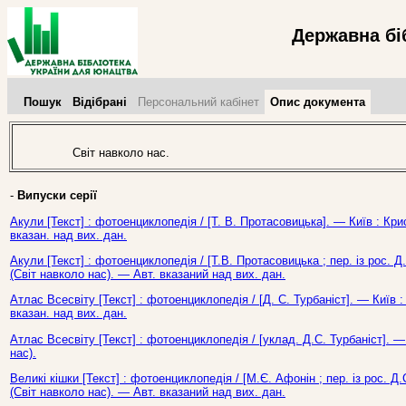
Державна бі
Пошук
Відібрані
Персональний кабінет
Опис документа
Світ навколо нас.
-
Випуски серії
Акули [Текст] : фотоенциклопедія / [Т. В. Протасовицька]. — Київ : Кри
вказан. над вих. дан.
Акули [Текст] : фотоенциклопедія / [Т.В. Протасовицька ; пер. із рос. Д.
(Світ навколо нас). — Авт. вказаний над вих. дан.
Атлас Всесвіту [Текст] : фотоенциклопедія / [Д. С. Турбаніст]. — Київ 
вказан. над вих. дан.
Атлас Всесвіту [Текст] : фотоенциклопедія / [уклад. Д.С. Турбаніст]. — 
нас).
Великі кішки [Текст] : фотоенциклопедія / [М.Є. Афонін ; пер. із рос. Д.
(Світ навколо нас). — Авт. вказаний над вих. дан.