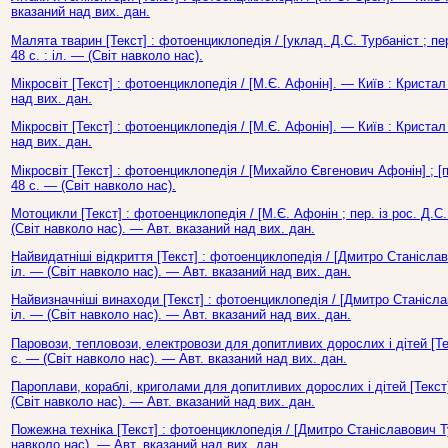
вказаний над вих. дан.
Малята тварин [Текст] : фотоенциклопедія / [уклад. Д.С. Турбаніст ; пер
48 с. : іл. — (Світ навколо нас).
Мікросвіт [Текст] : фотоенциклопедія / [М.Є. Афонін]. — Київ : Кристал
над вих. дан.
Мікросвіт [Текст] : фотоенциклопедія / [М.Є. Афонін]. — Київ : Кристал
над вих. дан.
Мікросвіт [Текст] : фотоенциклопедія / [Михайло Євгенович Афонін] ; [п
48 с. — (Світ навколо нас).
Мотоцикли [Текст] : фотоенциклопедія / [М.Є. Афонін ; пер. із рос. Д.С.
(Світ навколо нас). — Авт. вказаний над вих. дан.
Найвидатніші відкриття [Текст] : фотоенциклопедія / [Дмитро Станіслав
іл. — (Світ навколо нас). — Авт. вказаний над вих. дан.
Найвизначніші винаходи [Текст] : фотоенциклопедія / [Дмитро Станіслав
іл. — (Світ навколо нас). — Авт. вказаний над вих. дан.
Паровози, тепловози, електровози для допитливих дорослих і дітей [Текс
с. — (Світ навколо нас). — Авт. вказаний над вих. дан.
Пароплави, кораблі, криголами для допитливих дорослих і дітей [Текст] 
(Світ навколо нас). — Авт. вказаний над вих. дан.
Пожежна техніка [Текст] : фотоенциклопедія / [Дмитро Станіславович Ту
навколо нас). — Авт. вказаний над вих. дан.