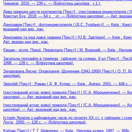
Чижиков, 2015. — 239 с. — (Бібліотека школяра ; т.1.).
Дива природи шести континентів [Текст] : ілюстрована енциклопедія / [О
Кристал Бук, 2018. — 64 с. : іл. — (Бібліотека школяра). — Авт. вказан
Динозаври [Текст] : фотоенциклопедія / [Д.С. Турбаніст]. — Київ : Крис
вказаний над вих. дан.
Динозаври та інші давні тварини [Текст] / [О.В. Зав'язкін]. — Київ : Кри
Авт. вказан над вих. дан.
Євшан - зілля. Поезії. Переклади [Текст] / М. Вороний. — Київ : Науко
Загальна географія в термінах, таблицях та схемах. 6 кл [Текст] : Посі
1998. — 128 с. — (Бібліотека школяра).
Зачарована Десна; Оповідання; Щоденник (1941-1956) [Текст] / О. П. До
школяра).
Звіробій [Текст] : Роман / Д. Ф. Купер. — Київ : Дніпро, 2001. — 448 с.
Ілюстрований атлас живої природи [Текст] / [С.А. Мірошниченко]. — Киї
школяра). — Авт. вказаний над вих. дан.
Ілюстрований атлас живої природи [Текст] / [С.А. Мірошниченко]. — Київ
школяра). — Авт. вказаний над вих. дан.
Історія України з найдавніших часів до початку ХХ ст. у таблицях і схема
Логос, 2000. — 128 с. — (Бібліотека школяра).
Кобзар [Текст] / Т. Г. Шевченко. — Київ : Наукова думка, 1997. — 368с.