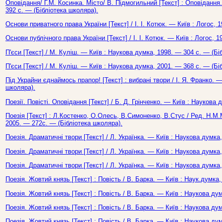
Оповідання/ Г.М. Косинка. Місто/ В. Підмогильний [Текст] : Оповідання
392 с. — (Бібліотека школяра).
Основи приватного права України [Текст] / І. І. Котюк. — Київ : Логос, 
Основи публічного права України [Текст] / І. І. Котюк. — Київ : Логос, 
П'єси [Текст] / М. Куліш. — Київ : Наукова думка, 1998. — 304 с. — (Бі
П'єси [Текст] / М. Куліш. — Київ : Наукова думка, 2001. — 368 с. — (Бі
Під Украйни єднаймось прапор! [Текст] : вибрані твори / І. Я. Франко. —
школяра).
Поезії. Повісті. Оповідання [Текст] / Б. Д. Грінченко. — Київ : Наукова
Поезія [Текст] : Л.Костенко, О.Олесь, В.Симоненко, В.Стус / Ред. Н.М
2005. — 272с. — (Бібліотека школяра).
Поезія. Драматичні твори [Текст] / Л. Українка. — Київ : Наукова думка
Поезія. Драматичні твори [Текст] / Л. Українка. — Київ : Наукова думка
Поезія. Драматичні твори [Текст] / Л. Українка. — Київ : Наукова думка
Поезія. Жовтий князь [Текст] : Повість / В. Барка. — Київ : Наук.думка
Поезія. Жовтий князь [Текст] : Повість / В. Барка. — Київ : Наукова ду
Поезія. Жовтий князь [Текст] : Повість / В. Барка. — Київ : Наукова ду
Поезія. Жовтий князь [Текст] : Повість / В. Барка. — Київ : Наукова ду