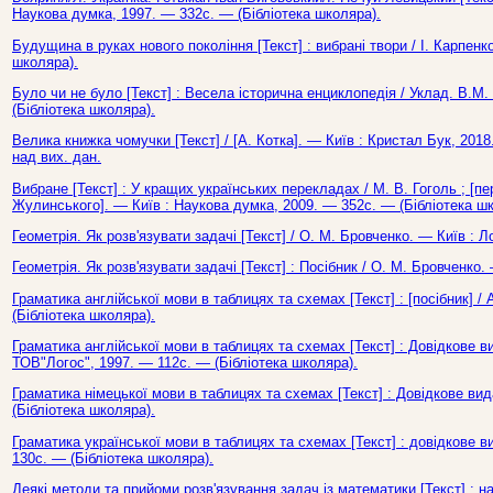
Наукова думка, 1997. — 332с. — (Бібліотека школяра).
Будущина в руках нового покоління [Текст] : вибрані твори / І. Карпенк
школяра).
Було чи не було [Текст] : Весела історична енциклопедія / Уклад. В.М
(Бібліотека школяра).
Велика книжка чомучки [Текст] / [А. Котка]. — Київ : Кристал Бук, 2018
над вих. дан.
Вибране [Текст] : У кращих українських перекладах / М. В. Гоголь ; [п
Жулинського]. — Київ : Наукова думка, 2009. — 352с. — (Бібліотека ш
Геометрія. Як розв'язувати задачі [Текст] / О. М. Бровченко. — Київ : Л
Геометрія. Як розв'язувати задачі [Текст] : Посібник / О. М. Бровченко.
Граматика англійської мови в таблицях та схемах [Текст] : [посібник] / 
(Бібліотека школяра).
Граматика англійської мови в таблицях та схемах [Текст] : Довідкове в
ТОВ"Логос", 1997. — 112с. — (Бібліотека школяра).
Граматика німецької мови в таблицях та схемах [Текст] : Довідкове вид
(Бібліотека школяра).
Граматика української мови в таблицях та схемах [Текст] : довідкове в
130с. — (Бібліотека школяра).
Деякі методи та прийоми розв'язування задач із математики [Текст] : нав