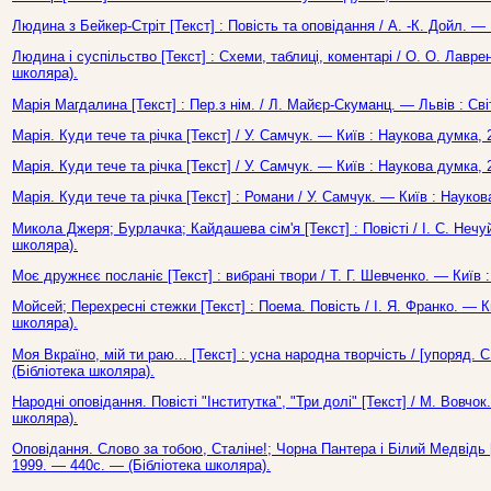
Людина з Бейкер-Стріт [Текст] : Повість та оповідання / А. -К. Дойл. —
Людина і суспільство [Текст] : Схеми, таблиці, коментарі / О. О. Лавре
школяра).
Марія Магдалина [Текст] : Пер.з нім. / Л. Майєр-Скуманц. — Львів : Світ
Марія. Куди тече та річка [Текст] / У. Самчук. — Київ : Наукова думка,
Марія. Куди тече та річка [Текст] / У. Самчук. — Київ : Наукова думка,
Марія. Куди тече та річка [Текст] : Романи / У. Самчук. — Київ : Науко
Микола Джеря; Бурлачка; Кайдашева сім'я [Текст] : Повісті / І. С. Нечу
школяра).
Моє дружнєє посланіє [Текст] : вибрані твори / Т. Г. Шевченко. — Київ 
Мойсей; Перехресні стежки [Текст] : Поема. Повість / І. Я. Франко. — К
школяра).
Моя Вкраїно, мій ти раю... [Текст] : усна народна творчість / [упоряд. 
(Бібліотека школяра).
Народні оповідання. Повісті "Інститутка", "Три долі" [Текст] / М. Вовчо
школяра).
Оповідання. Слово за тобою, Сталіне!; Чорна Пантера і Білий Медвідь [
1999. — 440с. — (Бібліотека школяра).