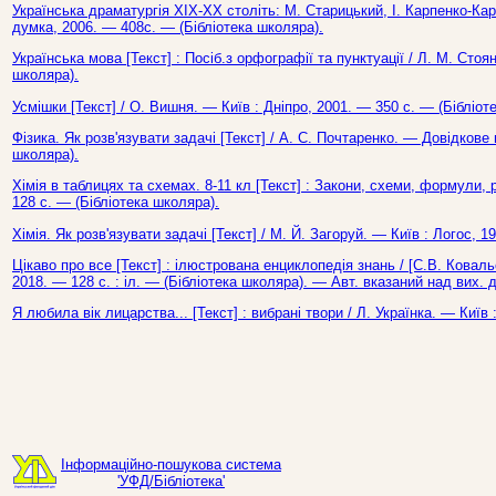
Українська драматургія XIX-XX століть: М. Старицький, І. Карпенко-Кари
думка, 2006. — 408с. — (Бібліотека школяра).
Українська мова [Текст] : Посіб.з орфографії та пунктуації / Л. М. Стоя
школяра).
Усмішки [Текст] / О. Вишня. — Київ : Дніпро, 2001. — 350 с. — (Бібліот
Фізика. Як розв'язувати задачі [Текст] / А. С. Почтаренко. — Довідкове
школяра).
Хімія в таблицях та схемах. 8-11 кл [Текст] : Закони, схеми, формули, 
128 с. — (Бібліотека школяра).
Хімія. Як розв'язувати задачі [Текст] / М. Й. Загоруй. — Київ : Логос, 
Цікаво про все [Текст] : ілюстрована енциклопедія знань / [С.В. Ковальо
2018. — 128 с. : іл. — (Бібліотека школяра). — Авт. вказаний над вих. 
Я любила вік лицарства... [Текст] : вибрані твори / Л. Українка. — Київ
Інформаційно-пошукова система
'УФД/Бібліотека'