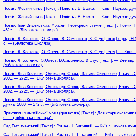
Поезія. Жовтий князь [Текст] : Повість / В. Барка. — Київ : Наукова ду
Поезія. Жовтий князь [Текст] : Повість / В. Барка. — Київ : Наукова ду
Поезія. Іван Вишенський. Мойсей. Перехресні стежки [Текст] : Поеми. П
432с. — (Бібліотека школяра).
Поезія: Л. Костенко, О. Олесь, В. Симоненко, В. Стус [Текст] / [ред. 
с. — (Бібліотека школяра).
Поезія: Л. Костенко, О. Олесь, В. Симоненко, В. Стус [Текст]. — Київ 
Поезія: Л.Костенко, О.Олесь, В.Симоненко, В.Стус [Текст]. — 2-ге вид
(Бібліотека школяра).
Поезія: Ліна Костенко, Олександр Олесь, Василь Симоненко, Василь Ст
2001. — 272с. — (Бібліотека школяра).
Поезія: Ліна Костенко, Олександр Олесь, Василь Симоненко, Василь Ст
2002. — 272с. — (Бібліотека школяра).
Поезія: Ліна Костенко, Олександр Олесь, Василь Симоненко, Василь Ст
думка, 2000. — 272 с. — (Бібліотека школяра).
Практикум з англійської мови (граматика) [Текст] : Для старшокласників
с. — (Бібліотека школяра).
Сад Гетсиманський [Текст] : Роман / І. Багряний. — Київ : Наукова дум
Сад Гетсиманський [Текст] : Роман / І. П. Багряний. — Київ : Наукова 