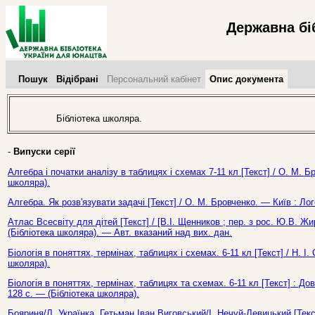
Державна бі
Пошук
Відібрані
Персональний кабінет
Опис документа
Бібліотека школяра.
-
Випуски серії
Алгебра і початки аналізу в таблицях і схемах 7-11 кл [Текст] / О. М. Б
школяра).
Алгебра. Як розв'язувати задачі [Текст] / О. М. Бровченко. — Київ : Ло
Атлас Всесвіту для дітей [Текст] / [В.І. Щенников ; пер. з рос. Ю.В. Жи
(Бібліотека школяра). — Авт. вказаний над вих. дан.
Біологія в поняттях, термінах, таблицях і схемах. 6-11 кл [Текст] / Н. І
школяра).
Біологія в поняттях, термінах, таблицях та схемах. 6-11 кл [Текст] : До
128 с. — (Бібліотека школяра).
Бояриня/Л. Українка. Гетьман Іван Виговський/І. Нечуй-Левицький [Текс