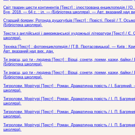
Світ тварин шести континентів [Текст] : ілюстрована енциклопедія / [О.
Бук, 2018. — 64 с. : іл. — (Бібліотека школяра). — Авт. вказаний над ви
Старший боярин; Ротонда душогубців [Текст] : Повісті. Поезії / Т. Ось
(Бібліотека школяра).
Тексти з англійської і американської художньої літератури [Текст] / Є. 
школяра).
Техніка [Текст] : фотоенциклопедія / [Т.В. Протасовицька]. — Київ : Кр
Авт. вказаний над вих. дан.
Ти знаєш, що ти - людина [Текст] : Вірші, сонети, поеми, казки, байки 
(Бібліотека школяра).
Ти знаєш, що ти - людина [Текст] : Вірші, сонети, поеми, казки, байки
(Бібліотека школяра).
Тигролови. Морітурі [Текст] : Роман. Драматична повість / І. Багряний.
школяра).
Тигролови. Морітурі [Текст] : Роман. Драматична повість / І. П. Багрян
школяра).
Тигролови. Морітурі [Текст] : Роман. Драматична повість / І. П. Багрян
школяра).
Тигролови. Морітурі [Текст] : Роман. Драматична повість / І. П. Багрян
школяра).