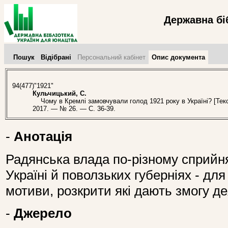
Державна бі
Пошук
Відібрані
Персональний кабінет
Опис документа
94(477)"1921"
Кульчицький, С.
Чому в Кремлі замовчували голод 1921 року в Україні? [Текст
2017. — № 26. — С. 36-39.
-
Анотація
Радянська влада по-різному сприйн
Україні й поволзьких губерніях - для
мотиви, розкрити які дають змогу де
-
Джерело