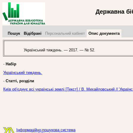
Державна бі
Пошук
Відібрані
Персональний кабінет
Опис документа
Український тиждень. — 2017. — № 52.
-
Набір
Український тиждень.
-
Статті, розділи
Київ об‘єднує всі українські землі [Текст] / В. Михайловський // Укра
Інформаційно-пошукова система