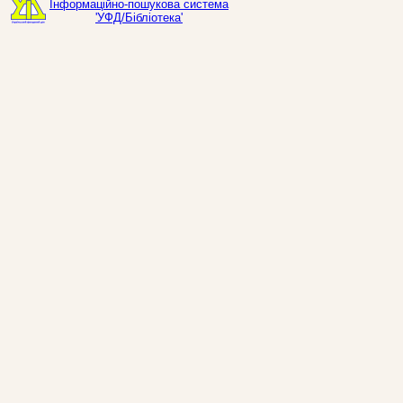
Інформаційно-пошукова система
'УФД/Бібліотека'