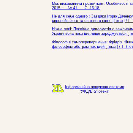
Між виживанням і розвитком: Особливості та 
2015. — № 41. — С. 16-18.
Не для себе одного : Завдяки Ігорю Диченку
європейського та світового рівня [Текст] / Г
Ніжне лобі: Публічна дипломатія є важливим
Україні вона поки ще лише зароджується [Тек
Філософія самоперевершення: Фрідріх Ніцше 
філософом абстрактних ідей [Текст] / Т. Лю
Інформаційно-пошукова система
'УФД/Бібліотека'