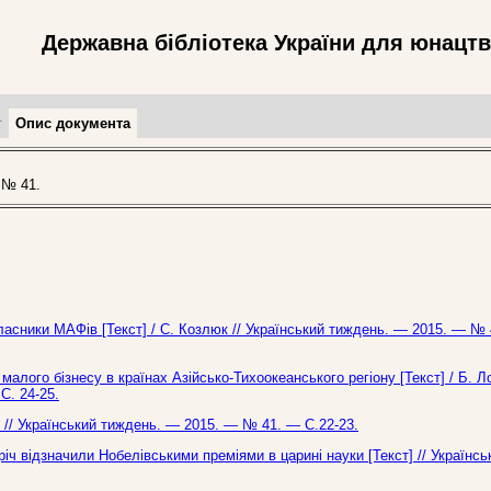
Державна бібліотека України для юнацт
т
Опис документа
 № 41.
власники МАФів [Текст] / С. Козлюк // Український тиждень. — 2015. — № 
 малого бізнесу в країнах Азійсько-Тихоокеанського регіону [Текст] / Б. 
С. 24-25.
к // Український тиждень. — 2015. — № 41. — С.22-23.
оріч відзначили Нобелівськими преміями в царині науки [Текст] // Українсь