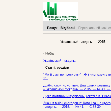
Пошук
Відібрані
Персональний кабіне
Український тиждень. — 2015. —
-
Набір
Український тиждень.
-
Статті, розділи
"Ми й самі не проти змін": Як і чим живуть 
21.
Дрібні, спритні, успішні: Два шляхи розвитку
// Український тиждень. — 2015. — № 41. — 
Дуже помітний мікрорівень [Текст] / В. Риба
Знання віків і сьогодення: Кого і за що цьог
тиждень. — 2015. — № 41. — С.38-39.