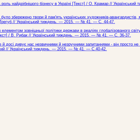
роль найдрібнішого бізнесу в Україні [Текст] / О. Крамар // Український
 було збережено твори й пам'ять українських художників-авангардистів, 
. Трегуб // Український тиждень. — 2015. — № 41. — С. 44-47.
 елементом зовнішньої політики держави в реаліях глобалізованого світу
ст] / В. Рибак // Український тиждень. — 2015. — № 41. — С. 36-37.
й досі дивує нас незвичними й незручними запитаннями - він просто не 
тий // Український тиждень. — 2015. — № 41. — С.40-42.