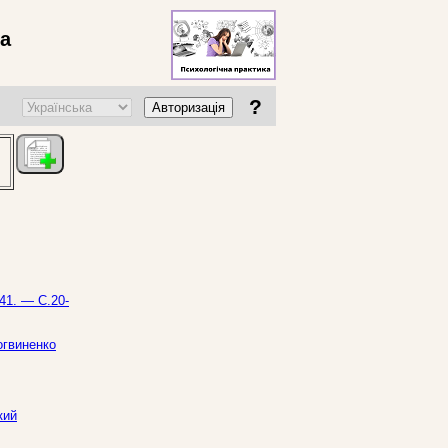
ва
?
Авторизація
41. — С.20-
Логвиненко
кий