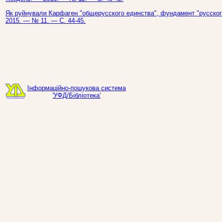
Як руйнували Карфаген "общерусского единства", фундамент "русского 
2015. — № 11. — С. 44-45.
Інформаційно-пошукова система
'УФД/Бібліотека'