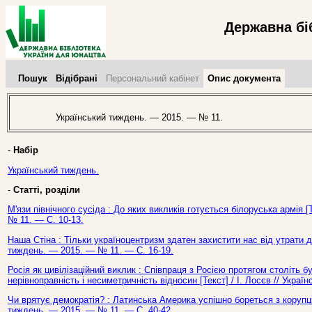
Державна бі
Пошук
Відібрані
Персональний кабінет
Опис документа
Український тиждень. — 2015. — № 11.
-
Набір
Український тиждень.
-
Статті, розділи
М'язи північного сусіда : До яких викликів готується білоруська армія 
№ 11. — С. 10-13.
Наша Стіна : Тільки україноцентризм здатен захистити нас від утрати д
тиждень. — 2015. — № 11. — С. 16-19.
Росія як цивілізаційний виклик : Співпраця з Росією протягом століть 
нерівноправність і несиметричність відносин [Текст] / І. Лосєв // Укра
Чи врятує демократія? : Латинська Америка успішно бореться з корупціє
тиждень. — 2015. — № 11. — С. 40-42.