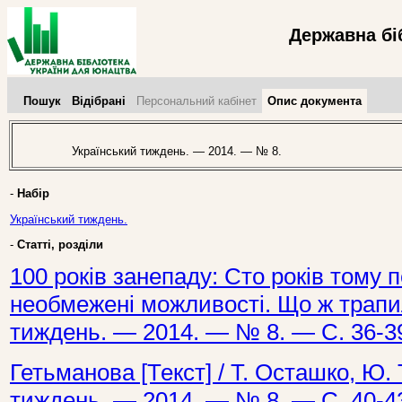
Державна бі
Пошук
Відібрані
Персональний кабінет
Опис документа
Український тиждень. — 2014. — № 8.
-
Набір
Український тиждень.
-
Статті, розділи
100 років занепаду: Сто років тому
необмежені можливості. Що ж трапил
тиждень. — 2014. — № 8. — С. 36-3
Гетьманова [Текст] / Т. Осташко, Ю.
тиждень. — 2014. — № 8. — С. 40-4