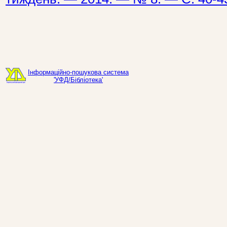
Інформаційно-пошукова система
'УФД/Бібліотека'