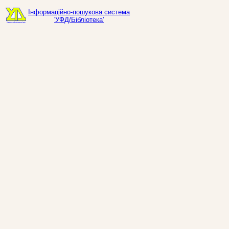
Інформаційно-пошукова система
'УФД/Бібліотека'