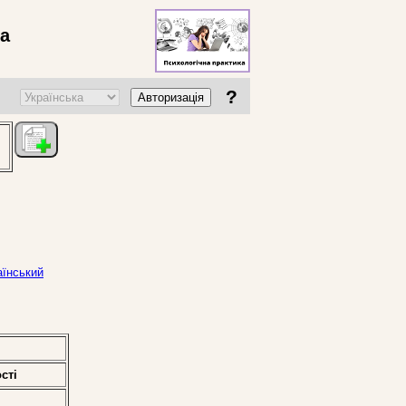
ва
?
Авторизація
аїнський
стi