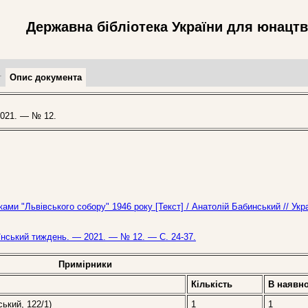
Державна бібліотека України для юнацт
т
Опис документа
021. — № 12.
ами "Львівського собору" 1946 року [Текст] / Анатолій Бабинський // Укр
раїнський тиждень. — 2021. — № 12. — С. 24-37.
Примірники
Кількість
В наявно
ський, 122/1)
1
1