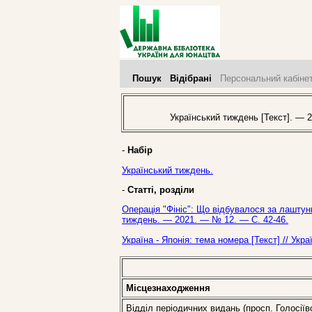
Пошук
Відібрані
Персональний кабіне
Український тиждень [Текст]. — 2
-
Набір
Український тиждень.
-
Статті, розділи
Операція "Фініс": Що відбувалося за лаштунк
тиждень. — 2021. — № 12. — С. 42-46.
Україна - Японія: тема номера [Текст] // Ук
Місцезнаходження
Відділ періодичних видань (просп. Голосіїв