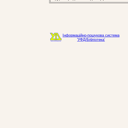
Інформаційно-пошукова система
'УФД/Бібліотека'