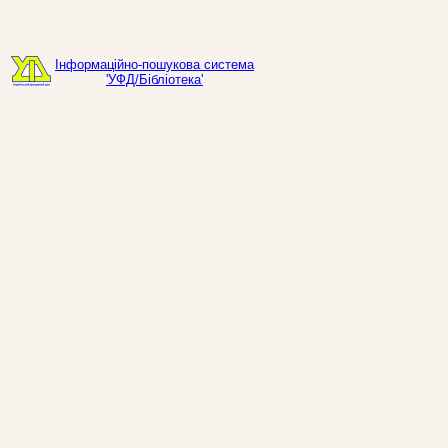
Інформаційно-пошукова система
'УФД/Бібліотека'