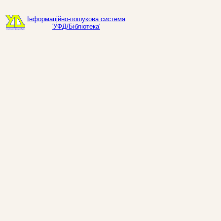
Інформаційно-пошукова система
'УФД/Бібліотека'