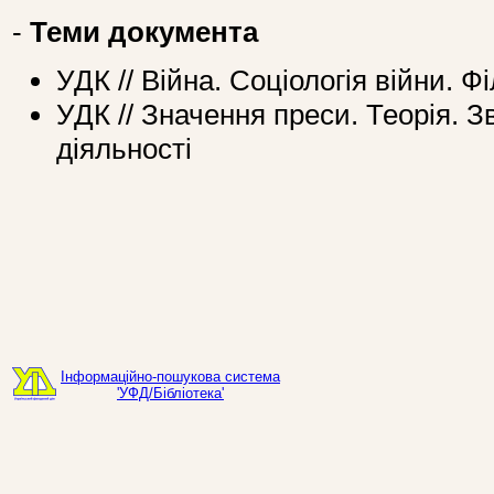
-
Теми документа
УДК // Війна. Соціологія війни. Ф
УДК // Значення преси. Теорія. 
діяльності
Інформаційно-пошукова система
'УФД/Бібліотека'