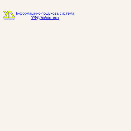
Інформаційно-пошукова система
'УФД/Бібліотека'