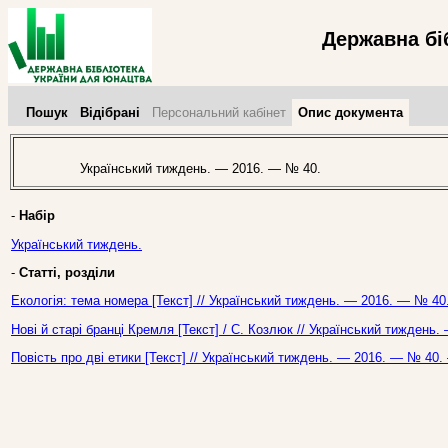
Державна бі
Пошук
Відібрані
Персональний кабінет
Опис документа
Український тиждень. — 2016. — № 40.
-
Набір
Український тиждень.
-
Статті, розділи
Екологія: тема номера [Текст] // Український тиждень. — 2016. — № 40.
Нові й старі бранці Кремля [Текст] / С. Козлюк // Український тиждень
Повість про дві етики [Текст] // Український тиждень. — 2016. — № 40.