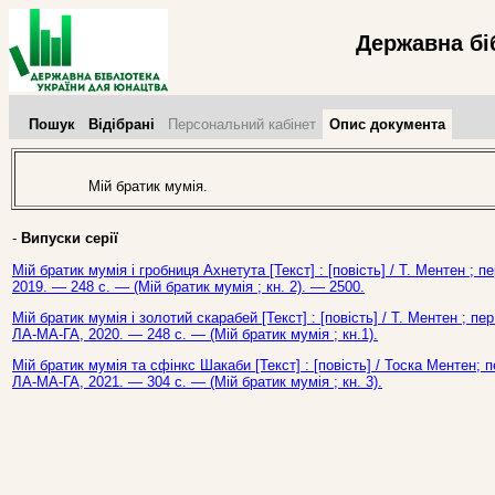
Державна бі
Пошук
Відібрані
Персональний кабінет
Опис документа
Мій братик мумія.
-
Випуски серії
Мій братик мумія і гробниця Ахнетута [Текст] : [повість] / Т. Ментен ; 
2019. — 248 с. — (Мій братик мумія ; кн. 2). — 2500.
Мій братик мумія і золотий скарабей [Текст] : [повість] / Т. Ментен ; пе
ЛА-МА-ГА, 2020. — 248 с. — (Мій братик мумія ; кн.1).
Мій братик мумія та сфінкс Шакаби [Текст] : [повість] / Тоска Ментен; п
ЛА-МА-ГА, 2021. — 304 с. — (Мій братик мумія ; кн. 3).