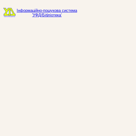
Інформаційно-пошукова система
'УФД/Бібліотека'