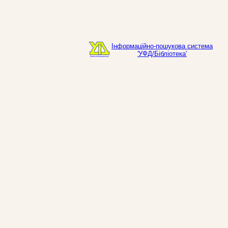
Інформаційно-пошукова система
'УФД/Бібліотека'