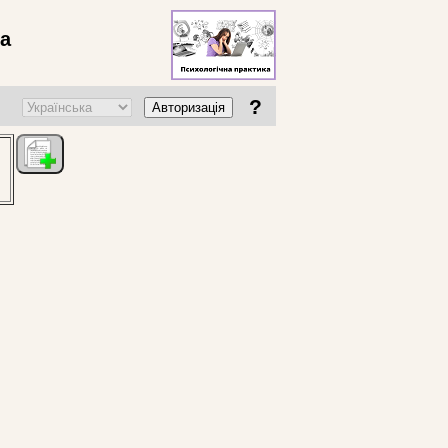
ва
?
Авторизація