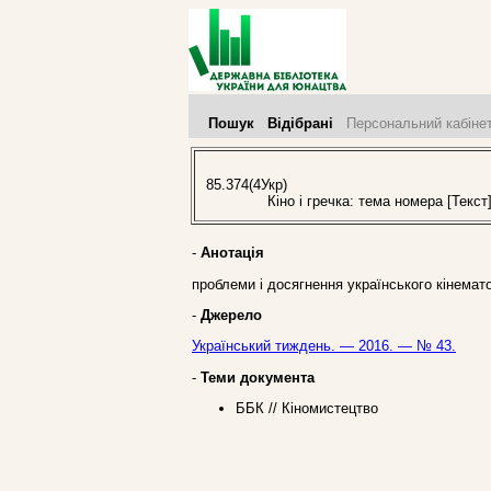
Пошук
Відібрані
Персональний кабіне
85.374(4Укр)
Кіно і гречка: тема номера [Текст]
-
Анотація
проблеми і досягнення українського кінемат
-
Джерело
Український тиждень. — 2016. — № 43.
-
Теми документа
ББК // Кіномистецтво